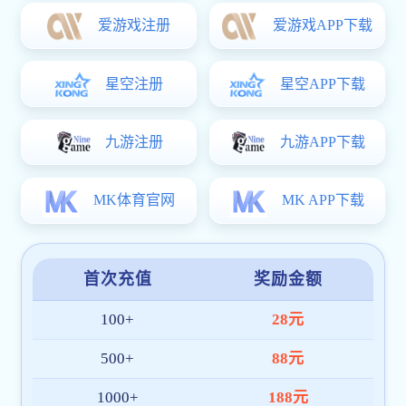
平台稳定流畅
借助全球多节点部署与智能调度机制，AOA
官网 实现高并发条件下依然保持流畅体验。
热门赛事期间依旧顺畅无阻，保障您不错过
任何精彩瞬间。
多元活动回馈
平台定期推出签到抽奖、赛事参与奖励、节
日礼包等多样化用户激励，提升参与感与平
台活跃度，打造更有温度的服务体系。
全年无休客服
AOA官网 配备专业客服团队，全年 365 天