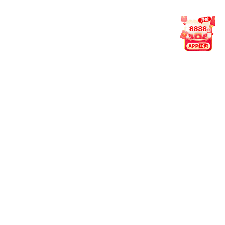
户偏好提供个性推送。
v6.2.0：
新增“热投榜”，自动聚合平台高关注赛事，便于快
速浏览。
v5.9.2：
话题聚合功能加入，集中展示当日热议赛事与趋
势。
界面与交互
v6.3.0：
全局交互动效优化，页面滚动与模块切换更流
畅。
v6.1.3：
夜间模式字体与背景对比度调整，提升阅读舒适
度。
v6.0.0：
视觉风格全面焕新，支持浅色与暗色模式自动切
换。